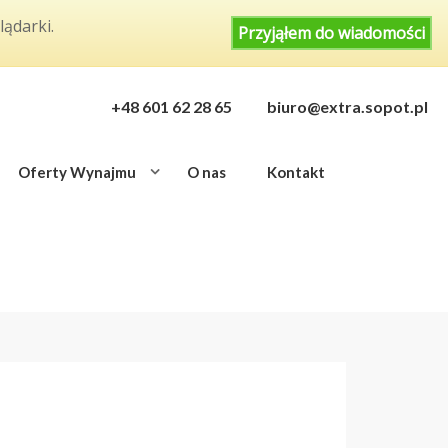
lądarki.
Przyjąłem do wiadomości
+48 601 62 28 65
biuro@extra.sopot.pl
Oferty Wynajmu
O nas
Kontakt