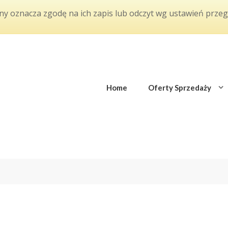
yny oznacza zgodę na ich zapis lub odczyt wg ustawień przeg
Home
Oferty Sprzedaży