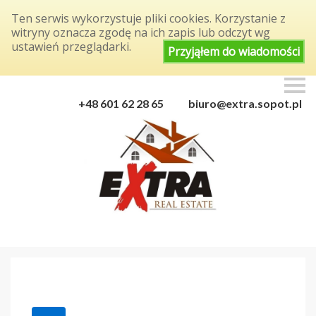
Ten serwis wykorzystuje pliki cookies. Korzystanie z
witryny oznacza zgodę na ich zapis lub odczyt wg
ustawień przeglądarki.
Przyjąłem do wiadomości
S
k
+48 601 62 28 65
biuro@extra.sopot.pl
i
p
n
a
v
i
g
a
t
i
o
n