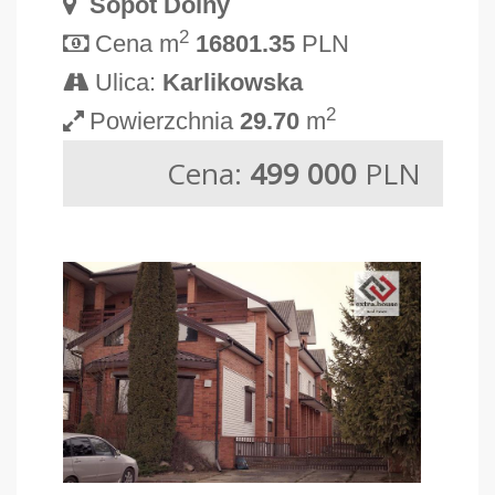
Sopot Dolny
2
Cena m
16801.35
PLN
Ulica:
Karlikowska
2
Powierzchnia
29.70
m
Cena:
499 000
PLN