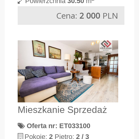
Powierzchnia
30.50
m
Cena:
2 000
PLN
Mieszkanie Sprzedaż
Oferta nr: ET033100
Pokoje:
2
Piętro:
2 / 3