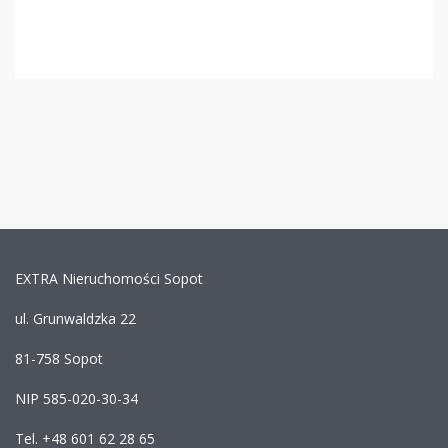
EXTRA Nieruchomości Sopot
ul. Grunwaldzka 22
81-758 Sopot
NIP 585-020-30-34
Tel. +48 601 62 28 65