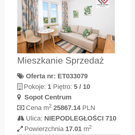
Mieszkanie Sprzedaż
Oferta nr: ET033079
Pokoje:
1
Piętro:
5 / 10
Sopot Centrum
2
Cena m
25867.14
PLN
Ulica:
NIEPODLEGŁOŚCI 710
2
Powierzchnia
17.01
m