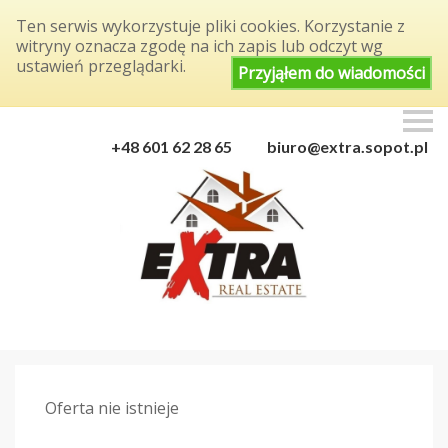
Ten serwis wykorzystuje pliki cookies. Korzystanie z
witryny oznacza zgodę na ich zapis lub odczyt wg
ustawień przeglądarki.
Przyjąłem do wiadomości
S
k
+48 601 62 28 65
biuro@extra.sopot.pl
i
p
n
a
v
i
g
a
t
i
o
n
Oferta nie istnieje